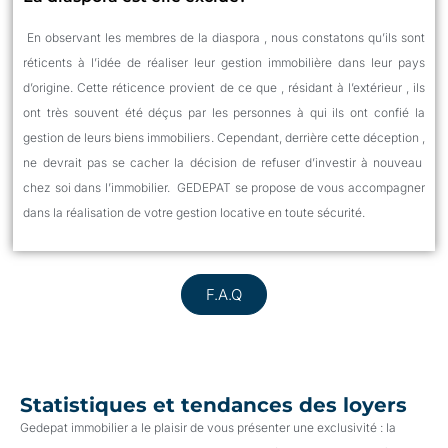
En
observant les membres de la
diaspora ,
nous constatons
qu’ils sont
réticents
à l’idée de réaliser
leur gestion
immobili
ère
dans leur pays
d’origine. Cette
réticence
provient
de ce
que ,
résid
a
nt à
l’
extérieur
,
ils
ont très souvent été déçus par les personnes à qui ils ont confié
la
gestion de leurs
biens immobiliers
. Cependant
,
derrière cette
déception ,
ne devrait pas se cac
her la décision de refuser d’investir à nouveau
chez soi dans l’immobilier.
GEDEPAT se propose de vous accompagner
dans la réalisation de votre
gestion locative en toute sécurité.
F.A.Q
Statistiques et tendances des loyers
Gedepat immobilier a le plaisir de vous présenter une exclusivité : la