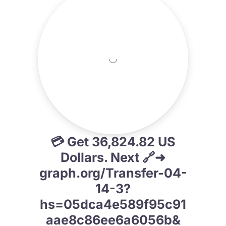
💳 Get 36,824.82 US
Dollars. Next 🔗➜
graph.org/Transfer-04-
14-3?
hs=05dca4e589f95c91
aae8c86ee6a6056b&