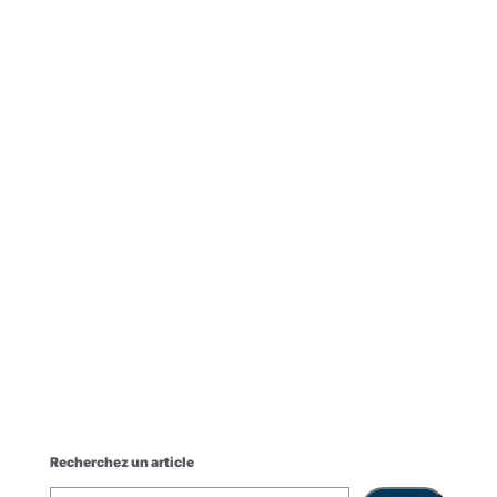
stephane.tchoulack@gedepat.com
Recherchez un article