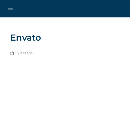
Envato
il y a10 ans